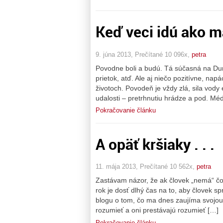
Keď veci idú ako maj
9. júna 2013, Prečítané 10 096x,
petra
Povodne boli a budú. Tá súčasná na Duna
prietok, atď. Ale aj niečo pozitívne, na
životoch. Povodeň je vždy zlá, sila vody
udalosti – pretrhnutiu hrádze a pod. Méd
Pokračovanie článku
A opäť kršiaky . . .
11. mája 2013, Prečítané 10 562x,
petra
Zastávam názor, že ak človek „nemá“ čo 
rok je dosť dlhý čas na to, aby človek s
blogu o tom, čo ma dnes zaujíma svojou 
rozumieť a oni prestávajú rozumieť […]
Pokračovanie článku