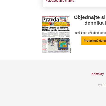
Pokračovanie článku
Objednajte si
denníka 
a získajte užitočné inf
Predplatné denn
Kontakty
© OUR