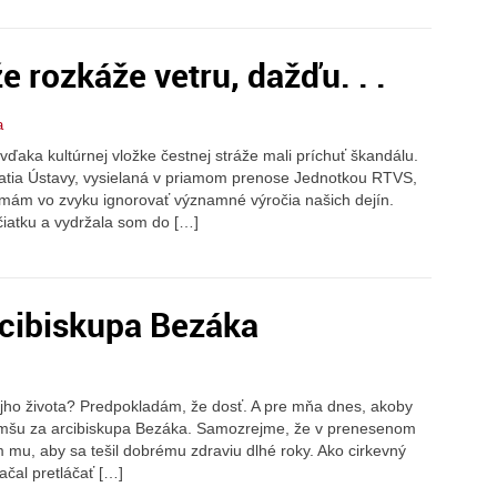
e rozkáže vetru, dažďu. . .
a
vďaka kultúrnej vložke čestnej stráže mali príchuť škandálu.
ijatia Ústavy, vysielaná v priamom prenose Jednotkou RTVS,
emám vo zvyku ignorovať významné výročia našich dejín.
čiatku a vydržala som do […]
rcibiskupa Bezáka
ojho života? Predpokladám, že dosť. A pre mňa dnes, akoby
 omšu za arcibiskupa Bezáka. Samozrejme, že v prenesenom
m mu, aby sa tešil dobrému zdraviu dlhé roky. Ako cirkevný
ačal pretláčať […]