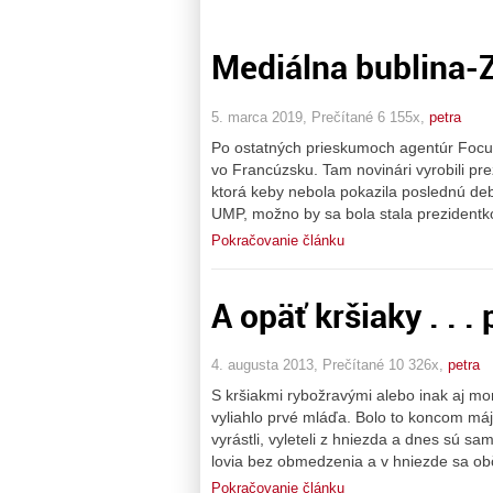
Mediálna bublina-
5. marca 2019, Prečítané 6 155x,
petra
Po ostatných prieskumoch agentúr Focu
vo Francúzsku. Tam novinári vyrobili pr
ktorá keby nebola pokazila poslednú d
UMP, možno by sa bola stala prezidentko
Pokračovanie článku
A opäť kršiaky . . 
4. augusta 2013, Prečítané 10 326x,
petra
S kršiakmi rybožravými alebo inak aj mo
vyliahlo prvé mláďa. Bolo to koncom mája
vyrástli, vyleteli z hniezda a dnes sú s
lovia bez obmedzenia a v hniezde sa ob
Pokračovanie článku