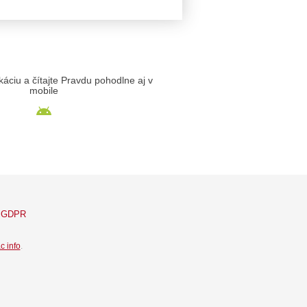
likáciu a čítajte Pravdu pohodlne aj v
mobile
GDPR
c info
.