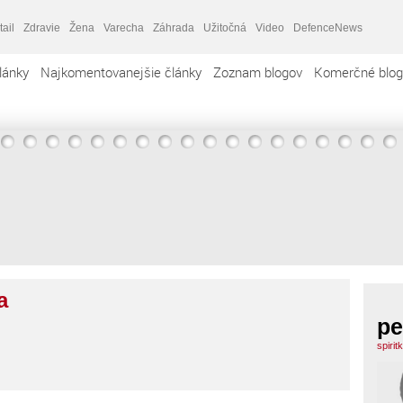
tail
Zdravie
Žena
Varecha
Záhrada
Užitočná
Video
DefenceNews
lánky
Najkomentovanejšie články
Zoznam blogov
Komerčné blog
a
pe
spirit