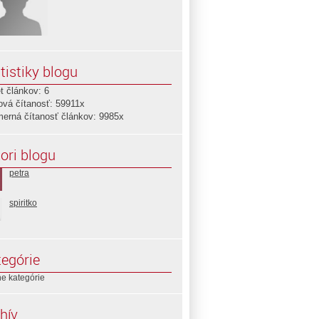
tistiky blogu
t článkov: 6
ová čítanosť: 59911x
merná čítanosť článkov: 9985x
ori blogu
petra
spiritko
egórie
e kategórie
hív