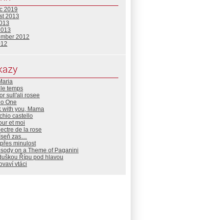
c 2019
st 2013
2013
2013
ember 2012
012
kazy
Maria
 le temps
r sull'ali rosee
No One
k with you, Mama
cchio castello
ur et moi
ectre de la rose
íseň zas…
přes minulost
sody on a Theme of Paganini
duškou Řípu pod hlavou
vaví vtáci