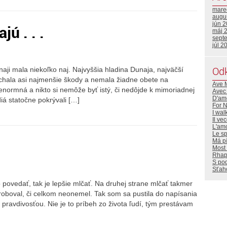
mare
augu
jún 
ú . . .
máj 
sept
júl 2
Od
ji mala niekoľko naj. Najvyššia hladina Dunaja, najväčší
páchala asi najmenšie škody a nemala žiadne obete na
Ave 
 enormná a nikto si nemôže byť istý, či nedôjde k mimoriadnej
Avec
D'amo
iá statočne pokrývali […]
For 
I wal
Il ve
L'amo
Le sp
Má p
Most 
Rhap
S po
Sťaho
povedať, tak je lepšie mlčať. Na druhej strane mlčať takmer
proboval, či celkom neonemel. Tak som sa pustila do napísania
pravdivosťou. Nie je to príbeh zo života ľudí, tým prestávam