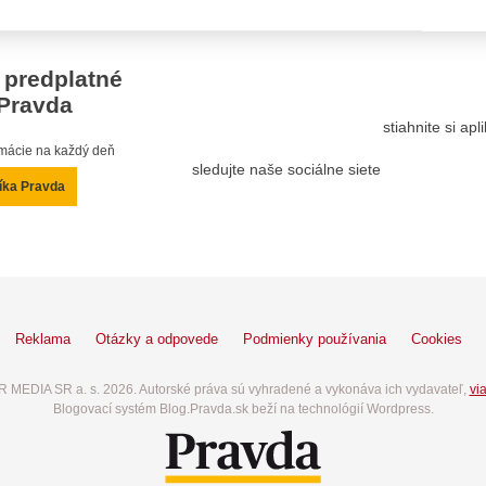
 predplatné
Pravda
stiahnite si ap
ormácie na každý deň
sledujte naše sociálne siete
íka Pravda
Reklama
Otázky a odpovede
Podmienky používania
Cookies
 MEDIA SR a. s. 2026. Autorské práva sú vyhradené a vykonáva ich vydavateľ,
via
Blogovací systém Blog.Pravda.sk beží na technológií Wordpress.