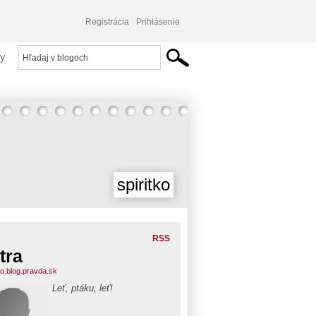
Registrácia
Prihlásenie
y
spiritko
RSS
tra
ko.blog.pravda.sk
Leť, ptáku, leť!