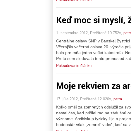
Keď moc si myslí, ž
1. septembra 2012, Prečítané 10 752x,
petr
Centrálne oslavy SNP v Banskej Bystrici 
Včerajšia večerná oslava 20. výročia pr
bola pre mňa jedna veľká katastrofa. N
Preto som sledovala tento prenos od za
Pokračovanie článku
Moje rekviem za a
17. júla 2012, Prečítané 12 020x,
petra
Koľko omší za zomretých odslúžil za sv
nastal čas, keď prišiel rad na zádušnú
význame. Arcibiskup fyzicky žije a praje
hodnostár však „zomrel“ v deň, keď sa z