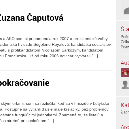
Zuzana Čaputová
Šta
Poče
s a AKO som si pripomenula rok 2007 a prezidentské voľby
Celk
ezidentskú hviezdu Ségolène Royalovú, kandidátku socialistov,
Prie
ebatu s protikandidátom Nicolasom Sarkozym, kandidátom
u Francúzska. Už od roku 2006 novinári vytvárali […]
Aut
. pokračovanie
Kat
rskými orlami, som sa rozlúčila, keď sa v hniezde v Lotyšsku
. Postupne sa vyliahli ďalšie malé kršiačiky, bez problémov
Žiadn
amostatne fungujúcimi jednotkami. Znamená to, že lietajú a
čas stretnú pri spoločnom […]
Arc