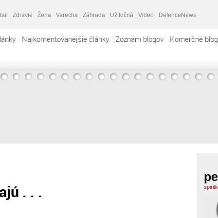
tail
Zdravie
Žena
Varecha
Záhrada
Užitočná
Video
DefenceNews
lánky
Najkomentovanejšie články
Zoznam blogov
Komerčné blog
pe
ú . . .
spirit