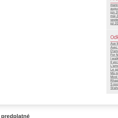
mare
augu
jún 
máj 
sept
júl 2
Od
Ave 
Avec
D'amo
For 
I wal
Il ve
L'amo
Le sp
Má p
Most 
Rhap
S po
Sťaho
 predplatné