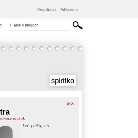
Registrácia
Prihlásenie
y
spiritko
RSS
tra
ko.blog.pravda.sk
Leť, ptáku, leť!