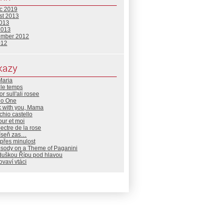
c 2019
st 2013
2013
2013
ember 2012
012
kazy
Maria
 le temps
r sull'ali rosee
No One
k with you, Mama
cchio castello
ur et moi
ectre de la rose
íseň zas…
přes minulost
sody on a Theme of Paganini
duškou Řípu pod hlavou
vaví vtáci