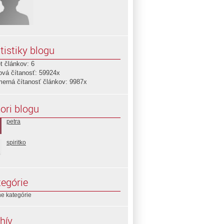
tistiky blogu
t článkov: 6
ová čítanosť: 59924x
merná čítanosť článkov: 9987x
ori blogu
petra
spiritko
egórie
e kategórie
hív