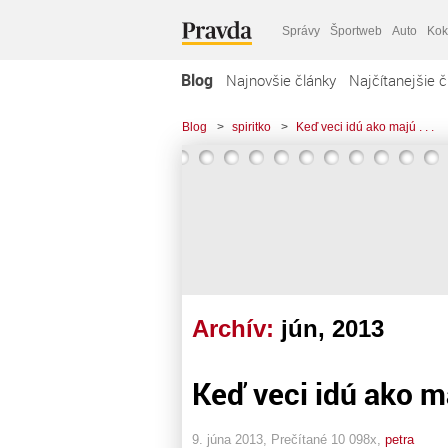
Správy
Športweb
Auto
Kok
Blog
Najnovšie články
Najčítanejšie č
Blog
>
spiritko
>
Keď veci idú ako majú . . .
Archív:
jún, 2013
Keď veci idú ako maj
9. júna 2013, Prečítané 10 098x,
petra