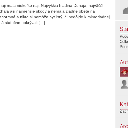
ji mala niekoľko naj. Najvyššia hladina Dunaja, najväčší
páchala asi najmenšie škody a nemala žiadne obete na
 enormná a nikto si nemôže byť istý, či nedôjde k mimoriadnej
iá statočne pokrývali […]
Šta
Poče
Celk
Prie
Aut
Kat
Žiadn
Arc